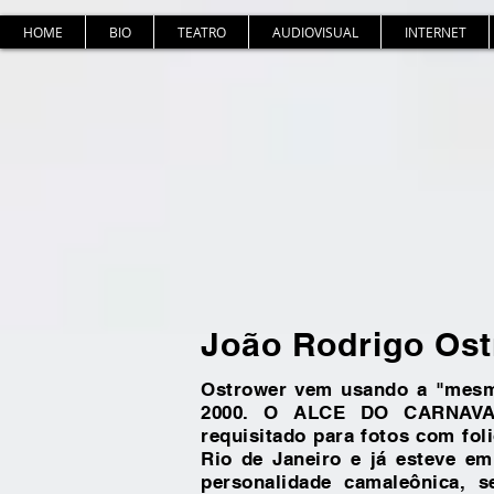
HOME
BIO
TEATRO
AUDIOVISUAL
INTERNET
João Rodrigo Os
Ostrower vem usando a "mesma
2000.
O ALCE DO CARNAVAL 
requisitado para fotos com fol
Rio de Janeiro e já esteve em
personalidade camaleônica, 