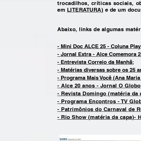
trocadilhos, críticas sociais
, o
em
LITERATUR
A)
e de um docu
Abaixo, links de algumas matér
- Mini Doc ALCE 25 - Coluna Play
- Jornal Extra - Alc
e Comemora 2
- Entrevista Correio da Manhã;
- Matérias diversas sobre os 25 a
- Progr
a
ma Mais Você (Ana Maria
- Alce 20 anos - Jornal O Globo
- Revista Domingo (matéria da 
- Programa Encontros - TV Glo
- Patrimônios do Carnaval de R
- Rio Show (matéria da capa)- H