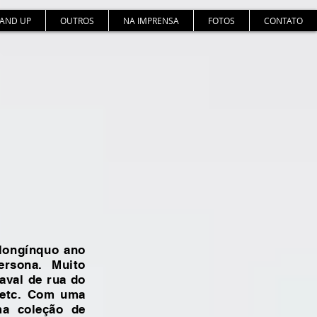
TAND UP
OUTROS
NA IMPRENSA
FOTOS
CONTATO
longínquo
ano
rsona. Muito
aval de rua do
s etc. Com uma
a coleção de