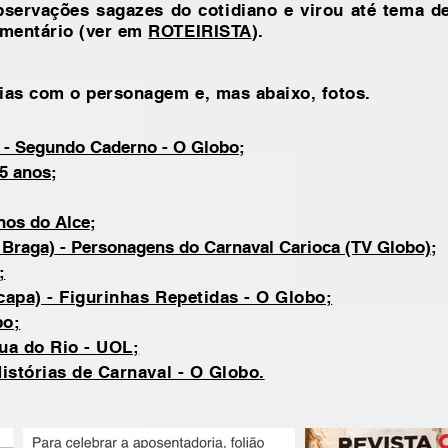
bservações sagazes do cotidiano e virou até tema de
mentário (ver em
ROTEIRISTA
).
ias com o personagem e, mas abaixo, fotos.
 -
Segundo Caderno - O Globo;
5 anos;
nos do Alce;
 Braga) - Personagens do Carnaval Carioca (TV Globo);
;
capa) - Figurinhas Repetidas - O Globo;
bo;
ua do Rio - UOL;
istórias de Carnaval - O Globo.